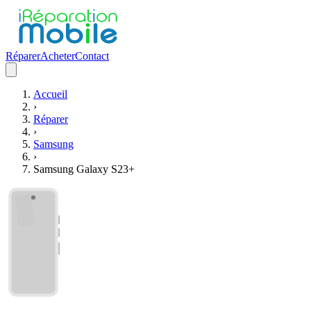
Réparer
Acheter
Contact
Accueil
›
Réparer
›
Samsung
›
Samsung Galaxy S23+