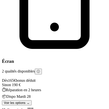
Écran
2 qualités disponibles
ⓘ
Dès
165
€
bonus déduit
Sinon
190
€
⏱️
Réparation en
2 heures
📦
Dispo
Mardi 28
Voir les options →