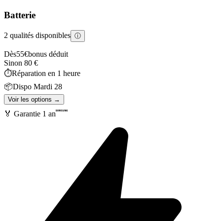
Batterie
2 qualités disponibles
ⓘ
Dès
55
€
bonus déduit
Sinon
80
€
⏱️
Réparation en
1 heure
📦
Dispo
Mardi 28
Voir les options →
🏅 Garantie
1 an