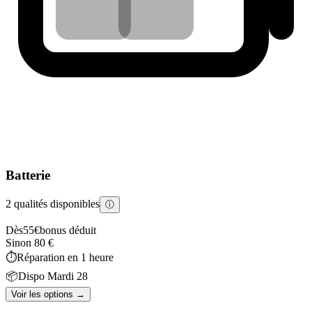
Batterie
2 qualités disponibles
ⓘ
Dès
55
€
bonus déduit
Sinon
80
€
⏱️
Réparation en
1 heure
📦
Dispo
Mardi 28
Voir les options →