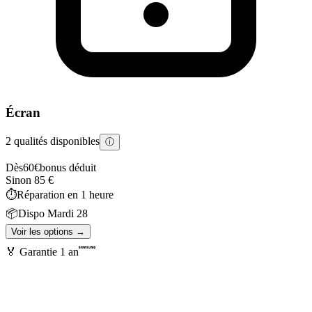
Écran
2 qualités disponibles
ⓘ
Dès
60
€
bonus déduit
Sinon
85
€
⏱️
Réparation en
1 heure
📦
Dispo
Mardi 28
Voir les options →
🏅 Garantie
1 an