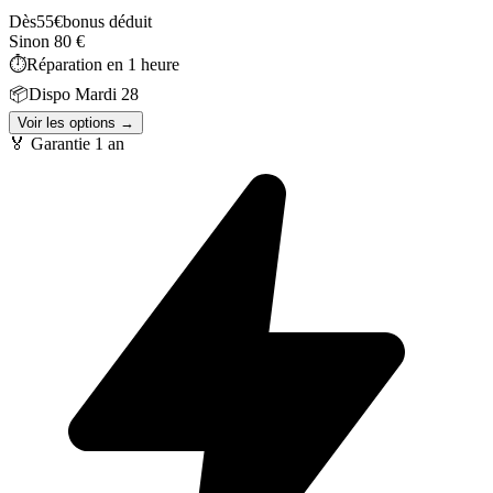
Dès
55
€
bonus déduit
Sinon
80
€
⏱️
Réparation en
1 heure
📦
Dispo
Mardi 28
Voir les options →
🏅 Garantie
1 an