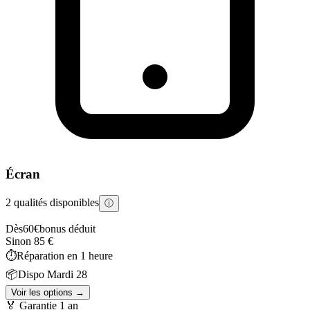
Écran
2 qualités disponibles
ⓘ
Dès
60
€
bonus déduit
Sinon
85
€
⏱️
Réparation en
1 heure
📦
Dispo
Mardi 28
Voir les options →
🏅 Garantie
1 an