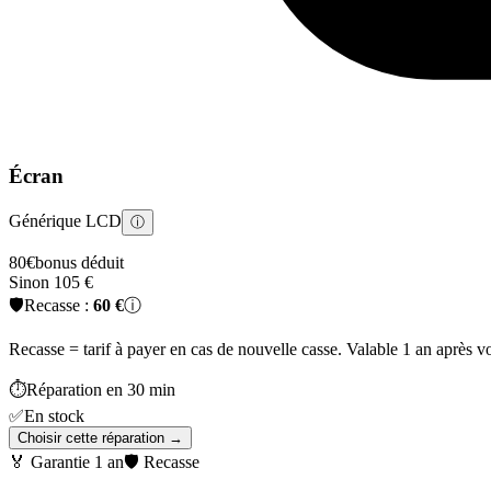
Écran
Générique LCD
ⓘ
80
€
bonus déduit
Sinon
105
€
🛡️
Recasse :
60
€
ⓘ
Recasse = tarif à payer en cas de nouvelle casse. Valable 1 an après 
⏱️
Réparation en
30 min
✅
En stock
Choisir cette réparation →
🏅 Garantie
1 an
🛡️ Recasse