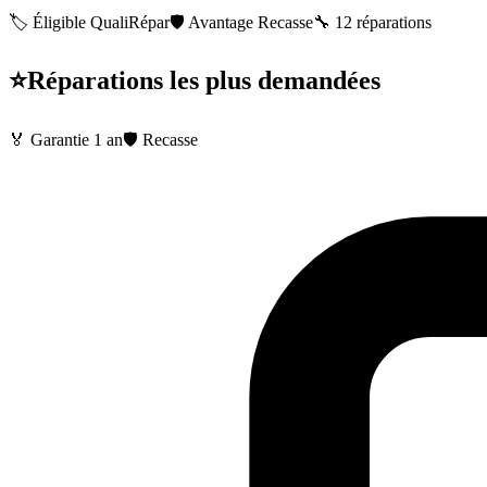
🏷️ Éligible QualiRépar
🛡️ Avantage Recasse
🔧
12
réparations
⭐
Réparations les plus demandées
🏅 Garantie
1 an
🛡️ Recasse