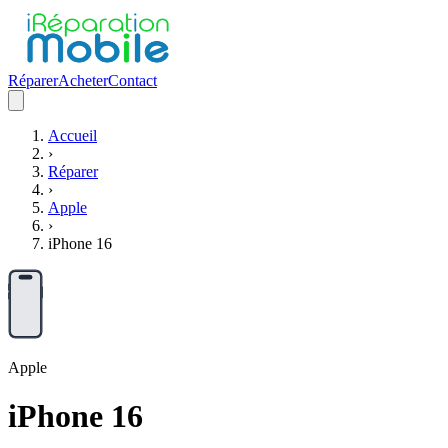
Réparer
Acheter
Contact
Accueil
›
Réparer
›
Apple
›
iPhone 16
Apple
iPhone 16